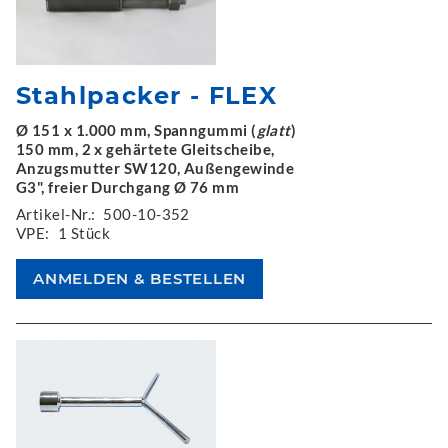
Stahlpacker - FLEX
Ø 151 x 1.000 mm, Spanngummi (
glatt
)
150 mm, 2 x gehärtete Gleitscheibe,
Anzugsmutter SW120, Außengewinde
G3", freier Durchgang Ø 76 mm
Artikel-Nr.:
500-10-352
VPE:
1 Stück