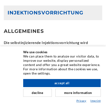
INJEKTIONSVORRICHTUNG
ALLGEMEINES
Die selbstinjizierende Injektionsvorrichtung wird
eingesetzt, wenn wenig Druck (ca. 1 bar) und eine lange
We use cookies
Verweilzeit zur Sicherstellung des Injektionserfolges
We can place them to analyze our visitor data, to
benötigt wird (z. B. bei sehr feinen Rissen)
improve our website, display personalized
content and offer you a great website experience.
For more information about the cookies we use,
open the settings.
FÜLLSTOFFE
accept all
Zementsuspension (ZS)
decline
more information
Epoxidharz (EP)
Privacy
Imprint
Polyurethanharz (PUR)