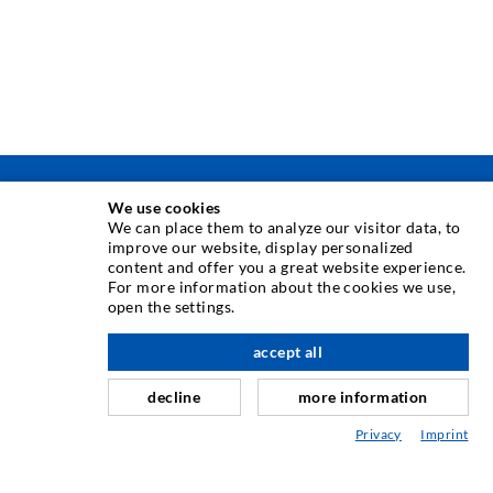
INJEKTIONSTECHNIK
We use cookies
We can place them to analyze our visitor data, to
improve our website, display personalized
Rissinjektion
content and offer you a great website experience.
For more information about the cookies we use,
Horizontalabdichtung
open the settings.
Schleier- & Flächeninjektion
accept all
nach oben
Fugensanierung
decline
more information
Berg- & Tunnelbau
Privacy
Imprint
Ankersysteme
Mix