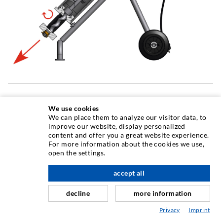
KOLBENPUMPE
We use cookies
We can place them to analyze our visitor data, to
Kolbenpumpen werden als Handhebel-, Fußhebel-,
improve our website, display personalized
elektrisch oder pneumatisch angetriebene Injektionsgeräte
content and offer you a great website experience.
angeboten. Es können hohe Drücke erreicht werden, die
For more information about the cookies we use,
open the settings.
exakt eingestellt und über Manometer kontrolliert werden
können. Vorteile: platzsparender Transport, große
accept all
Materialdurchlässe, Druckspeicher mit Manometer zur
Druckkontrolle.
decline
more information
Privacy
Imprint