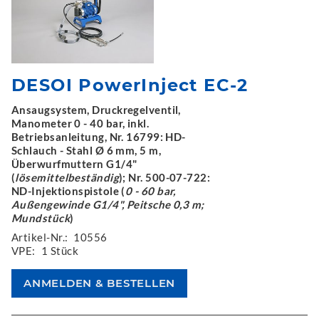
DESOI PowerInject EC-2
Ansaugsystem, Druckregelventil,
Manometer 0 - 40 bar, inkl.
Betriebsanleitung, Nr. 16799: HD-
Schlauch - Stahl Ø 6 mm, 5 m,
Überwurfmuttern G1/4"
(
lösemittelbeständig
); Nr. 500-07-722:
ND-Injektionspistole (
0 - 60 bar,
Außengewinde G1/4", Peitsche 0,3 m;
Mundstück
)
Artikel-Nr.:
10556
VPE:
1 Stück