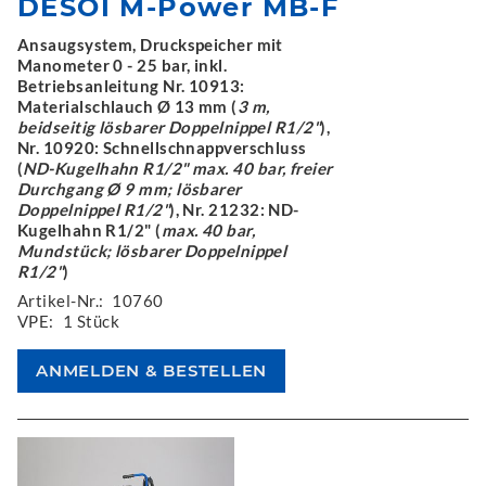
DESOI M-Power MB-F
Ansaugsystem, Druckspeicher mit
Manometer 0 - 25 bar, inkl.
Betriebsanleitung Nr. 10913:
Materialschlauch Ø 13 mm (
3 m,
beidseitig lösbarer Doppelnippel R1/2"
),
Nr. 10920: Schnellschnappverschluss
(
ND-Kugelhahn R1/2" max. 40 bar, freier
Durchgang Ø 9 mm; lösbarer
Doppelnippel R1/2"
), Nr. 21232: ND-
Kugelhahn R1/2" (
max. 40 bar,
Mundstück; lösbarer Doppelnippel
R1/2"
)
Artikel-Nr.:
10760
VPE:
1 Stück