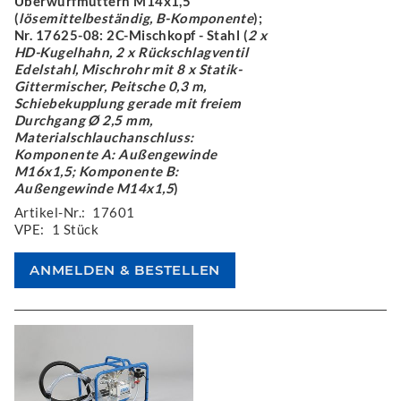
Überwurfmuttern M14x1,5
(
lösemittelbeständig, B-Komponente
);
Nr. 17625-08: 2C-Mischkopf - Stahl (
2 x
HD-Kugelhahn, 2 x Rückschlagventil
Edelstahl, Mischrohr mit 8 x Statik-
Gittermischer, Peitsche 0,3 m,
Schiebekupplung gerade mit freiem
Durchgang Ø 2,5 mm,
Materialschlauchanschluss:
Komponente A: Außengewinde
M16x1,5; Komponente B:
Außengewinde M14x1,5
)
Artikel-Nr.:
17601
VPE:
1 Stück