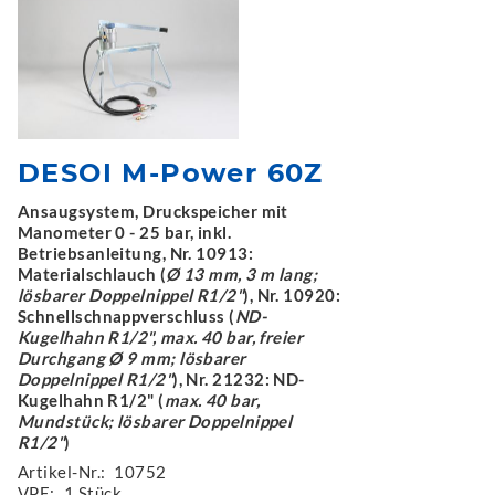
DESOI M-Power 60Z
Ansaugsystem, Druckspeicher mit
Manometer 0 - 25 bar, inkl.
Betriebsanleitung, Nr. 10913:
Materialschlauch (
Ø 13 mm, 3 m lang;
lösbarer Doppelnippel R1/2"
), Nr. 10920:
Schnellschnappverschluss (
ND-
Kugelhahn R1/2", max. 40 bar, freier
Durchgang Ø 9 mm; lösbarer
Doppelnippel R1/2"
), Nr. 21232: ND-
Kugelhahn R1/2" (
max. 40 bar,
Mundstück; lösbarer Doppelnippel
R1/2"
)
Artikel-Nr.:
10752
VPE:
1 Stück