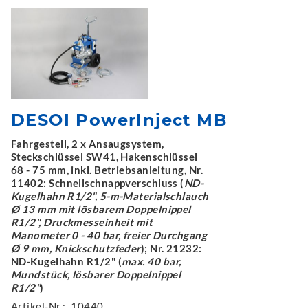
DESOI PowerInject MB
Fahrgestell, 2 x Ansaugsystem,
Steckschlüssel SW41, Hakenschlüssel
68 - 75 mm, inkl. Betriebsanleitung, Nr.
11402: Schnellschnappverschluss (
ND-
Kugelhahn R1/2", 5-m-Materialschlauch
Ø 13 mm mit lösbarem Doppelnippel
R1/2", Druckmesseinheit mit
Manometer 0 - 40 bar, freier Durchgang
Ø 9 mm, Knickschutzfeder
); Nr. 21232:
ND-Kugelhahn R1/2" (
max. 40 bar,
Mundstück, lösbarer Doppelnippel
R1/2"
)
Artikel-Nr.:
10440