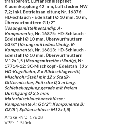
transparent, Luftanschlusspaket:
Klauenkupplung 42 mm, Luftstecker NW
7,2; inkl. Betriebsanleitung Nr. 16876:
HD-Schlauch - Edelstahl Ø 10 mm, 10 m,
Überwurfmuttern G1/2"
(
lösungsmittelbeständig, A-
Komponente
), Nr. 16875: HD-Schlauch -
Edelstahl Ø 10 mm, Überwurfmuttern
G3/8" (
lösungsmittelbeständig, B-
Komponente
), Nr. 16813: HD-Schlauch -
Edelstahl Ø 10 mm, Überwurfmuttern
M12x1,5 (
lösungsmittelbeständig
), Nr.
17714-12: 3C-Mischkopf - Edelstahl (
3 x
HD-Kugelhahn, 3 x Rückschlagventil,
Mischrohr Stahl mit 12 x Statik-
Gittermischer, Peitsche 0,3 m lang,
Schiebekupplung gerade mit freiem
Durchgang Ø 2,5 mm;
Materialschlauchanschlüsse:
Komponente A: G1/2"; Komponente B:
G3/8"; Spülanschluss: M12x1,5
)
Artikel-Nr.:
17608
VPE:
1 Stück