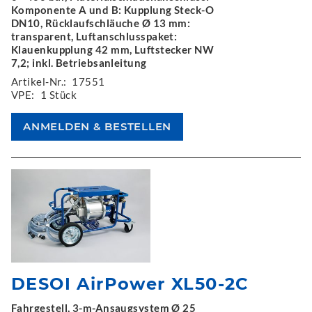
Komponente A und B: Kupplung Steck-O
DN10, Rücklaufschläuche Ø 13 mm:
transparent, Luftanschlusspaket:
Klauenkupplung 42 mm, Luftstecker NW
7,2; inkl. Betriebsanleitung
Artikel-Nr.:
17551
VPE:
1 Stück
DESOI AirPower XL50-2C
Fahrgestell, 3-m-Ansaugsystem Ø 25