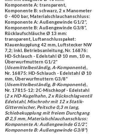
Komponente A: transparent,
Komponente B: schwarz, 2 x Manometer
0 - 400 bar, Materialschlauchanschluss:
Komponente A: Außengewinde G1/2",
Komponente B: Außengewinde G3/8",
Rücklaufschläuche Ø 13 mm:
transparent, Luftanschlusspaket:
Klauenkupplung 42 mm, Luftstecker NW
7,2; inkl. Betriebsanleitung, Nr. 16876:
HD-Schlauch - Edelstahl Ø 10 mm, 10 m,
Überwurfmuttern G1/2"
(
lösemittelbeständig, A-Komponente
),
Nr. 16875: HD-Schlauch - Edelstahl Ø 10
mm, Überwurfmuttern G3/8"
(
lösemittelbeständig, B-Komponente
),
Nr. 17815-12: 2C-Mischkopf - Edelstahl
(
2 x HD-Kugelhahn, 2 x Rückschlagventil
Edelstahl, Mischrohr mit 12 x Statik-
Gittermischer, Peitsche 0,3 m lang,
Schiebekupplung mit freiem Durchgang
Ø 2,5 mm, Materialschlauchanschluss:
Komponente A: Außengewinde G1/2",
Komponente B: Außengewinde G3/8"
)