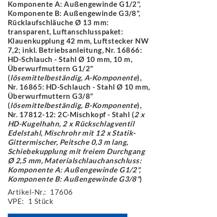
Komponente A: Außengewinde G1/2",
Komponente B: Außengewinde G3/8",
Rücklaufschläuche Ø 13 mm:
transparent, Luftanschlusspaket:
Klauenkupplung 42 mm, Luftstecker NW
7,2; inkl. Betriebsanleitung, Nr. 16866:
HD-Schlauch - Stahl Ø 10 mm, 10 m,
Überwurfmuttern G1/2"
(
lösemittelbeständig, A-Komponente
),
Nr. 16865: HD-Schlauch - Stahl Ø 10 mm,
Überwurfmuttern G3/8"
(
lösemittelbeständig, B-Komponente
),
Nr. 17812-12: 2C-Mischkopf - Stahl (
2 x
HD-Kugelhahn, 2 x Rückschlagventil
Edelstahl, Mischrohr mit 12 x Statik-
Gittermischer, Peitsche 0,3 m lang,
Schiebekupplung mit freiem Durchgang
Ø 2,5 mm, Materialschlauchanschluss:
Komponente A: Außengewinde G1/2",
Komponente B: Außengewinde G3/8"
)
Artikel-Nr.:
17606
VPE:
1 Stück