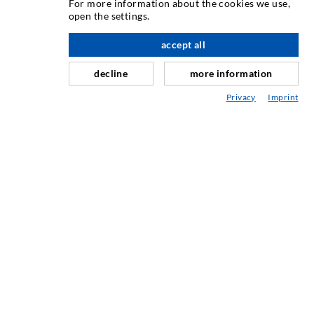
For more information about the cookies we use,
open the settings.
Horizontalabdichtung
Schleier- & Flächeninjektion
accept all
nach oben
Fugensanierung
decline
more information
Berg- & Tunnelbau
Privacy
Imprint
Ankersysteme
Mix
Injektions- und Mischgeräte
INDUSTRIETECHNIK
Auftragsarbeiten
Entwicklung/Konstruktion
Fertigung
Produkte