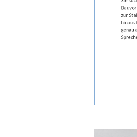
Sie suc
Bauvorh
zur Sta
hinaus 
genau a
Spreche