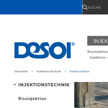
\n
SUCHE
INJE
Rissinjektion
Injektions-
Startseite
Injektionstechnik
Ankersysteme
INJEKTIONSTECHNIK
Rissinjektion