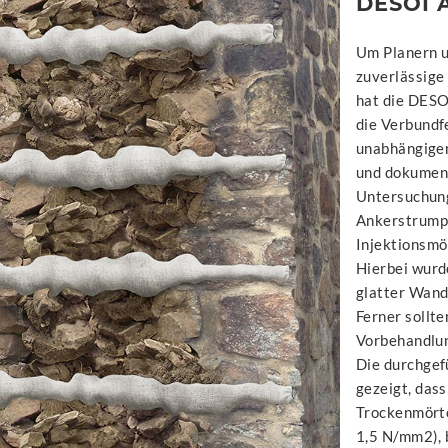
DESOI
Um Planern 
zuverlässige
hat die DES
die Verbundf
unabhängigen
und dokument
Untersuchung
Ankerstrumpf
Injektionsmö
Hierbei wurd
glatter Wand
Ferner sollt
Vorbehandlun
Die durchge
gezeigt, das
Trockenmörte
1,5 N/mm2), 