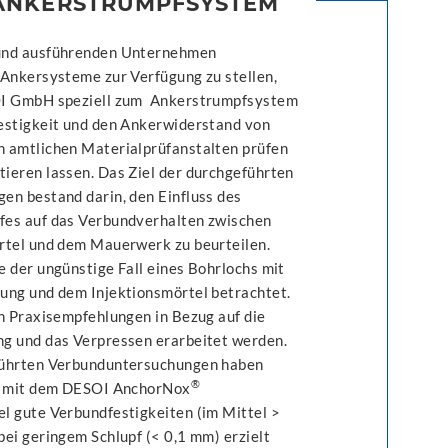
 ANKERSTRUMPFSYSTEM
und ausführenden Unternehmen
 Ankersysteme zur Verfügung zu stellen,
OI GmbH speziell zum Ankerstrumpfsystem
estigkeit und den Ankerwiderstand von
 amtlichen Materialprüfanstalten prüfen
ieren lassen. Das Ziel der durchgeführten
en bestand darin, den Einfluss des
es auf das Verbundverhalten zwischen
rtel und dem Mauerwerk zu beurteilen.
e der ungünstige Fall eines Bohrlochs mit
ung und dem Injektionsmörtel betrachtet.
en Praxisempfehlungen in Bezug auf die
g und das Verpressen erarbeitet werden.
führten Verbunduntersuchungen haben
®
s mit dem DESOI AnchorNox
l gute Verbundfestigkeiten (im Mittel >
bei geringem Schlupf (< 0,1 mm) erzielt