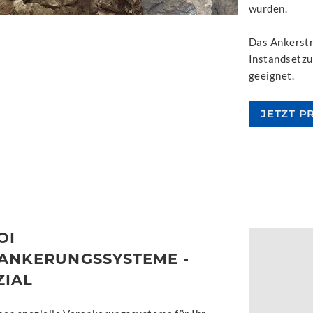
wurden.
Das Ankerstr
Instandsetzu
geeignet.
JETZT P
OI
ANKERUNGSSYSTEME -
ZIAL