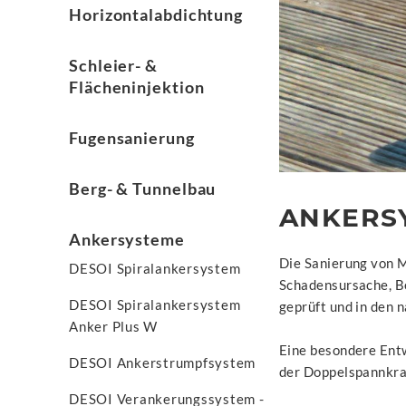
Horizontalabdichtung
Schleier- &
Flächeninjektion
Fugensanierung
Berg- & Tunnelbau
ANKERS
Ankersysteme
Die Sanierung von 
DESOI Spiralankersystem
Schadensursache, B
DESOI Spiralankersystem
geprüft und in den 
Anker Plus W
Eine besondere Entw
DESOI Ankerstrumpfsystem
der Doppelspannkraf
DESOI Verankerungssystem -