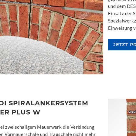
und dem DESO
Einsatz der 
Spezialwerkz
Einweisung v
JETZT P
OI SPIRALANKERSYSTEM
ER PLUS W
ei zweischaligem Mauerwerk die Verbindung
en Vormauerschale und Tragschale nicht mehr