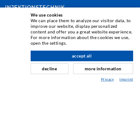
INJEKTIONSTECHNIK
We use cookies
We can place them to analyze our visitor data, to
Rissinjektion
improve our website, display personalized
content and offer you a great website experience.
Horizontalabdichtung
For more information about the cookies we use,
Schleier- & Flächeninjektion
open the settings.
Fugensanierung
accept all
nach oben
Berg- & Tunnelbau
decline
more information
Ankersysteme
Privacy
Imprint
Mix
Injektions- und Mischgeräte
INDUSTRIETECHNIK
Auftragsarbeiten
Entwicklung/Konstruktion