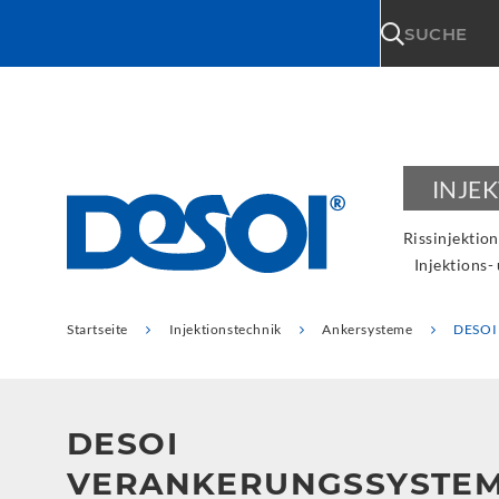
\n
SUCHE
INJE
Rissinjektion
Injektions-
Startseite
Injektionstechnik
Ankersysteme
DESOI 
DESOI
VERANKERUNGSSYSTE