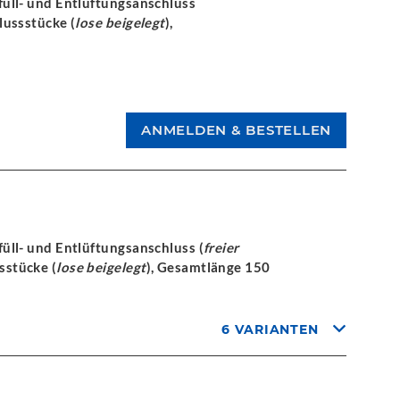
üll- und Entlüftungsanschluss
ussstücke (
lose beigelegt
),
ll- und Entlüftungsanschluss (
freier
sstücke (
lose beigelegt
), Gesamtlänge 150
6 VARIANTEN