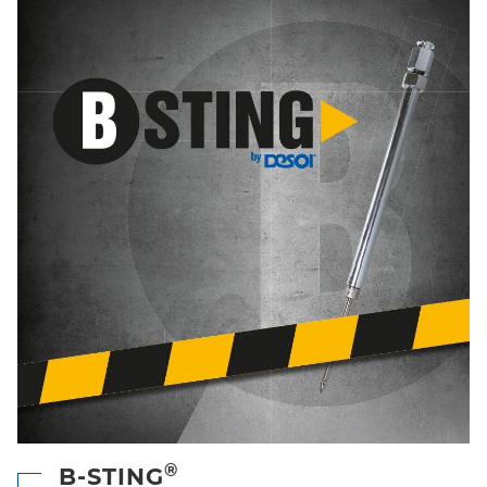
®
B-STING