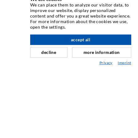
We can place them to analyze our visitor data, to
Seit Jahren ist die Desoi GmbH weltweit führend als
improve our website, display personalized
Hersteller im Bereich der Injektionstechnik mit einer
content and offer you a great website experience.
großen Auswahl an hochwertigen Injektionspackern
For more information about the cookies we use,
open the settings.
verschiedenster Ausführungen. Aber auch in der Desoi
Industrietechnik bieten wir eine breite Leistungspalette,
accept all
nach oben
die von der Produktentwicklung über Konstruktion bis hin
zu Drehen, Fräsen, Schweiß- und Montagearbeiten reicht.
decline
more information
Privacy
Imprint
KONTAKTIEREN SIE UNS
DESOI GmbH
Gewerbestraße 16
36148 Kalbach/Rhön
GERMANY
+49 6655 9636-0