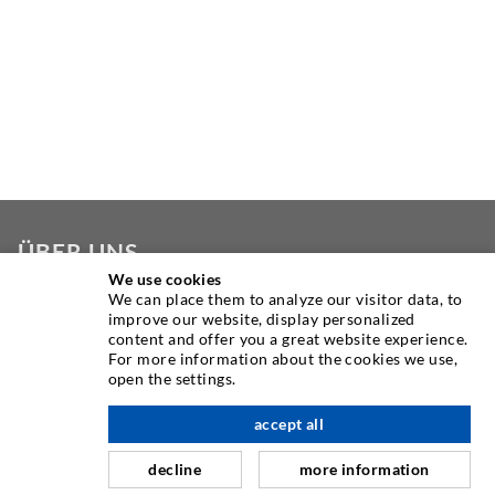
ÜBER UNS
We use cookies
We can place them to analyze our visitor data, to
Seit Jahren ist die Desoi GmbH weltweit führend als
improve our website, display personalized
Hersteller im Bereich der Injektionstechnik mit einer
content and offer you a great website experience.
großen Auswahl an hochwertigen Injektionspackern
For more information about the cookies we use,
open the settings.
verschiedenster Ausführungen. Aber auch in der Desoi
Industrietechnik bieten wir eine breite Leistungspalette,
accept all
nach oben
die von der Produktentwicklung über Konstruktion bis hin
zu Drehen, Fräsen, Schweiß- und Montagearbeiten reicht.
decline
more information