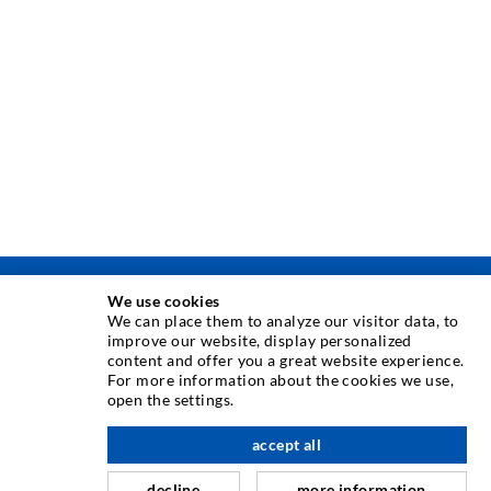
We use cookies
INJEKTIONSTECHNIK
We can place them to analyze our visitor data, to
improve our website, display personalized
content and offer you a great website experience.
Rissinjektion
For more information about the cookies we use,
Horizontalabdichtung
open the settings.
Schleier- & Flächeninjektion
accept all
nach oben
Fugensanierung
decline
more information