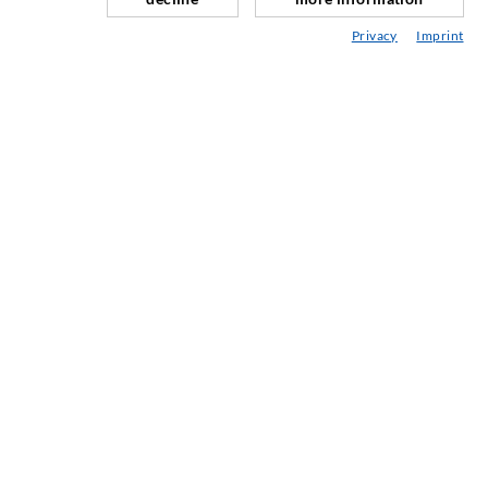
Berg- & Tunnelbau
Privacy
Imprint
Ankersysteme
Mix
Injektions- und Mischgeräte
INDUSTRIETECHNIK
Auftragsarbeiten
Entwicklung/Konstruktion
Fertigung
Produkte
Reparaturen
SERVICE
Mediathek