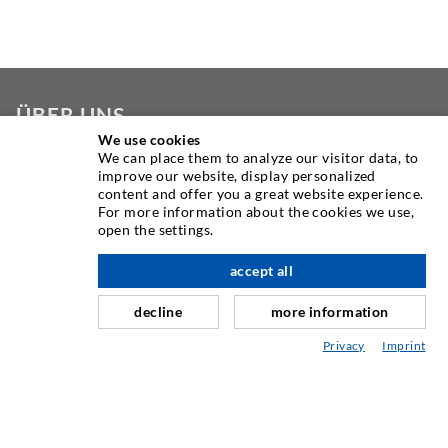
ÜBER UNS
We use cookies
We can place them to analyze our visitor data, to
Seit Jahren ist die Desoi GmbH weltweit führend als
improve our website, display personalized
Hersteller im Bereich der Injektionstechnik mit einer
content and offer you a great website experience.
großen Auswahl an hochwertigen Injektionspackern
For more information about the cookies we use,
open the settings.
verschiedenster Ausführungen. Aber auch in der Desoi
Industrietechnik bieten wir eine breite Leistungspalette,
accept all
nach oben
die von der Produktentwicklung über Konstruktion bis hin
zu Drehen, Fräsen, Schweiß- und Montagearbeiten reicht.
decline
more information
Privacy
Imprint
KONTAKTIEREN SIE UNS
DESOI GmbH