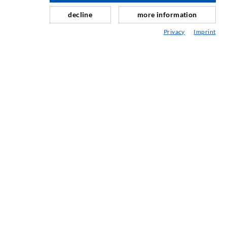
Schleier- & Flächeninjektion
decline
more information
Fugensanierung
Privacy
Imprint
Berg- & Tunnelbau
Ankersysteme
Mix
Injektions- und Mischgeräte
INDUSTRIETECHNIK
Auftragsarbeiten
Entwicklung/Konstruktion
Fertigung
Produkte
Reparaturen