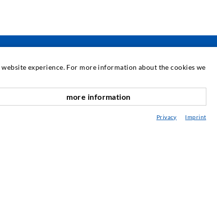
at website experience. For more information about the cookies we
SERVICE
more information
nach oben
ediathek
Privacy
Imprint
eratung / Planung / Ausführung
ebraucht- & Mietmaschinen
achseminare
njektions-ABC
ewsletter