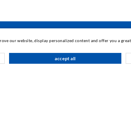
prove our website, display personalized content and offer you a gre
INDUSTRIETECHNIK
accept all
Auftragsarbeiten
M
Entwicklung/Konstruktion
B
Fertigung
G
Produkte
F
Reparaturen
I
N