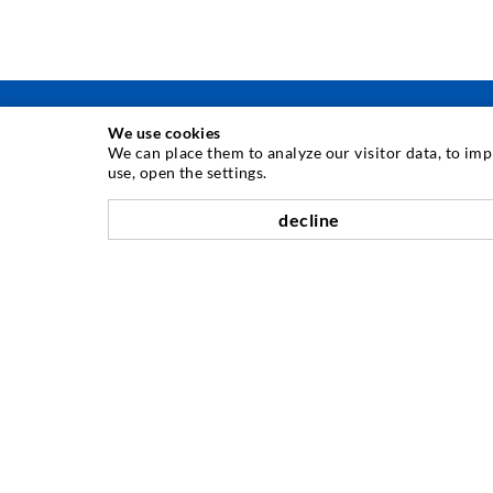
We use cookies
We can place them to analyze our visitor data, to im
use, open the settings.
INJEKTIONSTECHNIK
decline
Rissinjektion
Horizontalabdichtung
Schleier- & Flächeninjektion
Fugensanierung
Berg- & Tunnelbau
Ankersysteme
Mix
Injektions- und Mischgeräte