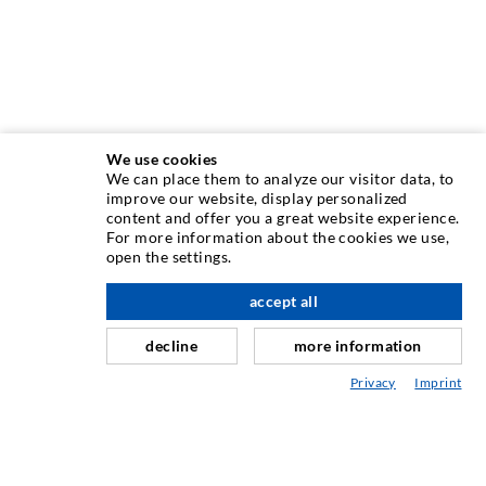
We use cookies
We can place them to analyze our visitor data, to
INJEKTIONSTECHNIK
improve our website, display personalized
content and offer you a great website experience.
For more information about the cookies we use,
Rissinjektion
open the settings.
Horizontalabdichtung
accept all
nach oben
Schleier- & Flächeninjektion
decline
more information
Fugensanierung
Privacy
Imprint
Berg- & Tunnelbau
Ankersysteme
Mix