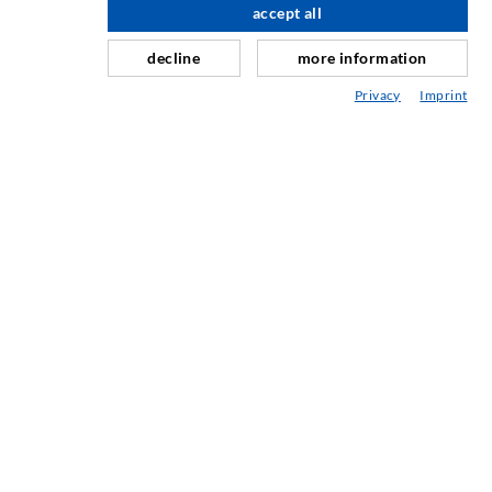
accept all
nach oben
Schleier- & Flächeninjektion
decline
more information
Fugensanierung
Privacy
Imprint
Berg- & Tunnelbau
Ankersysteme
Mix
Injektions- und Mischgeräte
INDUSTRIETECHNIK
Auftragsarbeiten
Entwicklung/Konstruktion
Fertigung
Produkte
Reparaturen