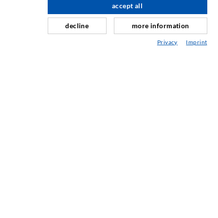
accept all
nach oben
Schleier- & Flächeninjektion
decline
more information
Fugensanierung
Privacy
Imprint
Berg- & Tunnelbau
Ankersysteme
Mix
Injektions- und Mischgeräte
INDUSTRIETECHNIK
Auftragsarbeiten
Entwicklung/Konstruktion
Fertigung
Produkte
Reparaturen