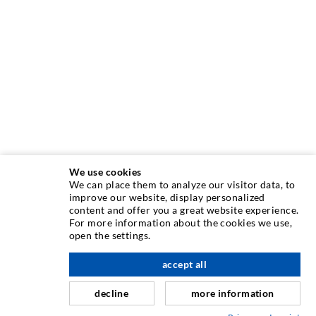
We use cookies
We can place them to analyze our visitor data, to
INJEKTIONSTECHNIK
improve our website, display personalized
content and offer you a great website experience.
For more information about the cookies we use,
Rissinjektion
open the settings.
Horizontalabdichtung
accept all
nach oben
Schleier- & Flächeninjektion
decline
more information
Fugensanierung