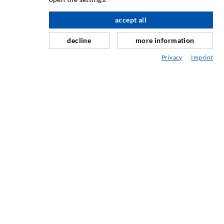
Horizontalabdichtung
accept all
nach oben
Schleier- & Flächeninjektion
decline
more information
Fugensanierung
Privacy
Imprint
Berg- & Tunnelbau
Ankersysteme
Mix
Injektions- und Mischgeräte
INDUSTRIETECHNIK
Auftragsarbeiten
Entwicklung/Konstruktion
Fertigung
Produkte