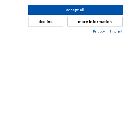
Horizontalabdichtung
accept all
nach oben
Schleier- & Flächeninjektion
decline
more information
Fugensanierung
Privacy
Imprint
Berg- & Tunnelbau
Ankersysteme
Mix
Injektions- und Mischgeräte
INDUSTRIETECHNIK
Auftragsarbeiten
Entwicklung/Konstruktion
Fertigung
Produkte
Reparaturen