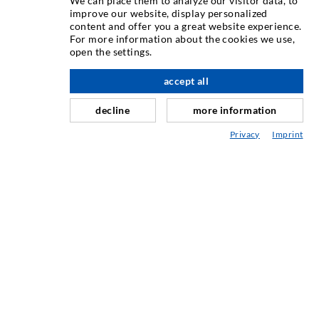
We can place them to analyze our visitor data, to
improve our website, display personalized
content and offer you a great website experience.
INJEKTIONSTECHNIK
For more information about the cookies we use,
open the settings.
Rissinjektion
accept all
nach oben
Horizontalabdichtung
Schleier- & Flächeninjektion
decline
more information
Fugensanierung
Privacy
Imprint
Berg- & Tunnelbau
Ankersysteme
Mix
Injektions- und Mischgeräte
INDUSTRIETECHNIK
Auftragsarbeiten