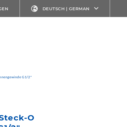
GEN
DEUTSCH | GERMAN
Innengewinde G1/2"
 Steck-O