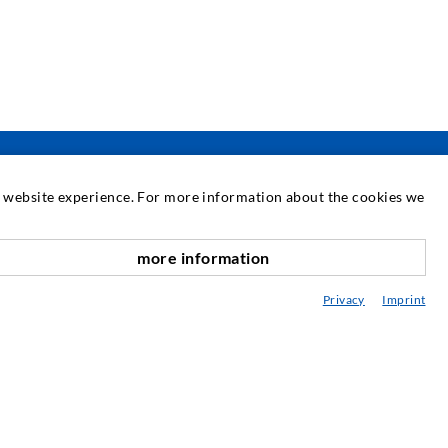
at website experience. For more information about the cookies we
SERVICE
more information
nach oben
ediathek
Privacy
Imprint
eratung / Planung / Ausführung
ebraucht- & Mietmaschinen
achseminare
njektions-ABC
ewsletter