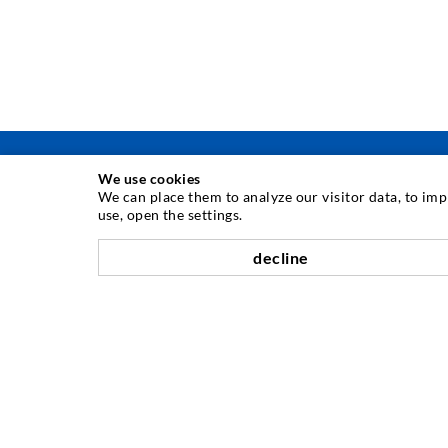
We use cookies
We can place them to analyze our visitor data, to im
use, open the settings.
INJEKTIONSTECHNIK
decline
Rissinjektion
Horizontalabdichtung
Schleier- & Flächeninjektion
Fugensanierung
Berg- & Tunnelbau
Ankersysteme