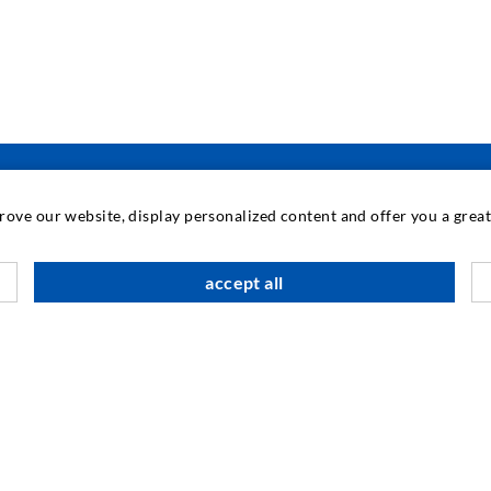
prove our website, display personalized content and offer you a gre
INDUSTRIETECHNIK
accept all
Auftragsarbeiten
M
Entwicklung/Konstruktion
B
Fertigung
G
Produkte
F
Reparaturen
I
N