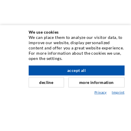
We use cookies
We can place them to analyze our visitor data, to
improve our website, display personalized
content and offer you a great website experience.
INJEKTIONSTECHNIK
For more information about the cookies we use,
open the settings.
Rissinjektion
accept all
nach oben
Horizontalabdichtung
Schleier- & Flächeninjektion
decline
more information
Fugensanierung
Privacy
Imprint
Berg- & Tunnelbau
Ankersysteme
Mix
Injektions- und Mischgeräte