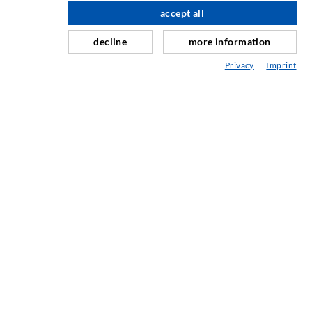
Horizontalabdichtung
accept all
nach oben
Schleier- & Flächeninjektion
decline
more information
Fugensanierung
Privacy
Imprint
Berg- & Tunnelbau
Ankersysteme
Mix
Injektions- und Mischgeräte
INDUSTRIETECHNIK
Auftragsarbeiten
Entwicklung/Konstruktion
Fertigung
Produkte
Reparaturen