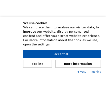
We use cookies
We can place them to analyze our visitor data, to
INJEKTIONSTECHNIK
improve our website, display personalized
content and offer you a great website experience.
For more information about the cookies we use,
Rissinjektion
open the settings.
Horizontalabdichtung
accept all
nach oben
Schleier- & Flächeninjektion
decline
more information
Fugensanierung
Privacy
Imprint
Berg- & Tunnelbau
Ankersysteme
Mix
Injektions- und Mischgeräte