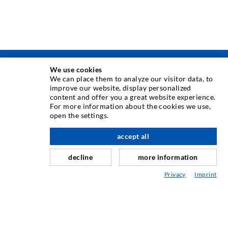
We use cookies
INJEKTIONSTECHNIK
We can place them to analyze our visitor data, to
improve our website, display personalized
content and offer you a great website experience.
Rissinjektion
For more information about the cookies we use,
open the settings.
Horizontalabdichtung
Schleier- & Flächeninjektion
accept all
nach oben
Fugensanierung
decline
more information
Berg- & Tunnelbau
Privacy
Imprint
Ankersysteme
Mix
Injektions- und Mischgeräte