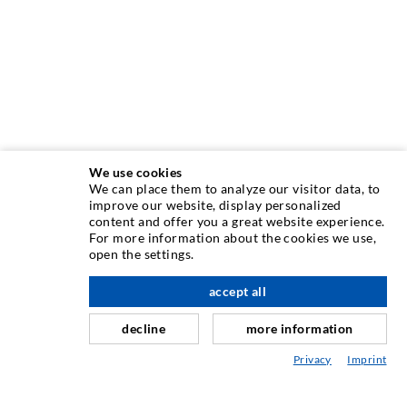
We use cookies
We can place them to analyze our visitor data, to
INJEKTIONSTECHNIK
improve our website, display personalized
content and offer you a great website experience.
For more information about the cookies we use,
Rissinjektion
open the settings.
Horizontalabdichtung
accept all
nach oben
Schleier- & Flächeninjektion
decline
more information
Fugensanierung
Privacy
Imprint
Berg- & Tunnelbau
Ankersysteme