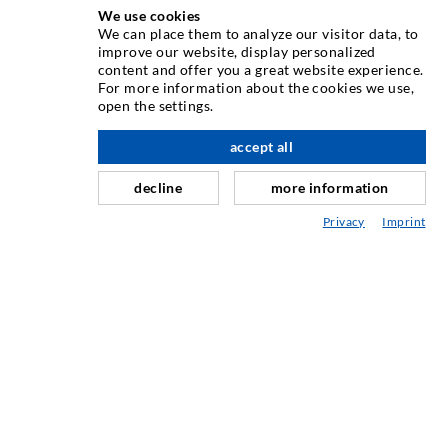
We use cookies
We can place them to analyze our visitor data, to
INJEKTIONSTECHNIK
improve our website, display personalized
content and offer you a great website experience.
For more information about the cookies we use,
Rissinjektion
open the settings.
Horizontalabdichtung
accept all
nach oben
Schleier- & Flächeninjektion
decline
more information
Fugensanierung
Privacy
Imprint
Berg- & Tunnelbau
Ankersysteme
Mix
Injektions- und Mischgeräte
INDUSTRIETECHNIK
Auftragsarbeiten