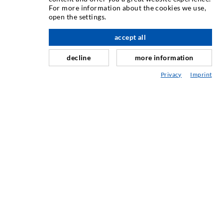
For more information about the cookies we use,
Rissinjektion
open the settings.
Horizontalabdichtung
accept all
nach oben
Schleier- & Flächeninjektion
decline
more information
Fugensanierung
Privacy
Imprint
Berg- & Tunnelbau
Ankersysteme
Mix
Injektions- und Mischgeräte
INDUSTRIETECHNIK
Auftragsarbeiten
Entwicklung/Konstruktion
Fertigung