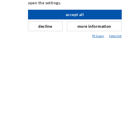
Rissinjektion
open the settings.
Horizontalabdichtung
accept all
nach oben
Schleier- & Flächeninjektion
decline
more information
Fugensanierung
Privacy
Imprint
Berg- & Tunnelbau
Ankersysteme
Mix
Injektions- und Mischgeräte
INDUSTRIETECHNIK
Auftragsarbeiten
Entwicklung/Konstruktion
Fertigung
Produkte