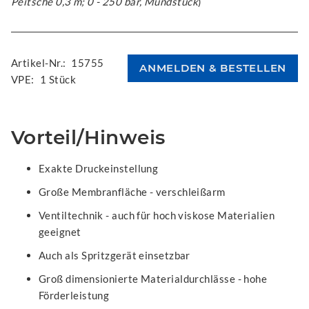
Peitsche 0,3 m; 0 - 250 bar, Mundstück
)
Artikel-Nr.:
15755
VPE:
1 Stück
Vorteil/Hinweis
Exakte Druckeinstellung
Große Membranfläche - verschleißarm
Ventiltechnik - auch für hoch viskose Materialien
geeignet
Auch als Spritzgerät einsetzbar
Groß dimensionierte Materialdurchlässe - hohe
Förderleistung