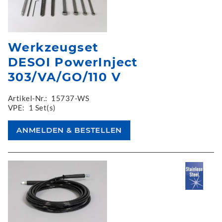
Werkzeugset
DESOI PowerInject
303/VA/GO/110 V
Artikel-Nr.:
15737-WS
VPE:
1 Set(s)