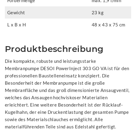
Fördermenge
max. 1,9 l/min
Gewicht
23 kg
L x B x H
48 x 43 x 75 cm
Produktbeschreibung
Die kompakte, robuste und leistungsstarke
Membranpumpe DESOI PowerInject 303 GO VA ist für den
professionellen Baustelleneinsatz konzipiert. Die
Besonderheit der Membranpumpe ist die große
Membranfläche und das groß dimensionierte Ansaugventil,
welches das Ansaugen hochviskoser Materialien
erleichtert. Eine weitere Besonderheit ist der Rücklauf-
Kugelhahn, der eine Druckentlastung der gesamten Pumpe
sowie des Materialschlauches ermöglicht. Alle
materialführenden Teile sind aus Edelstahl gefertigt.