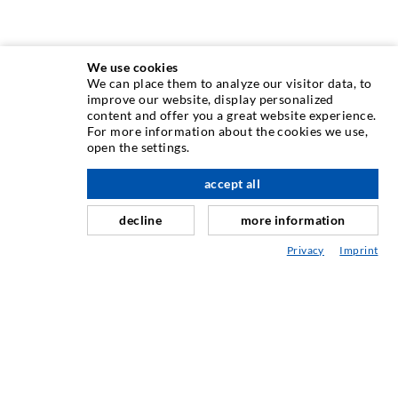
We use cookies
We can place them to analyze our visitor data, to
INJEKTIONSTECHNIK
improve our website, display personalized
content and offer you a great website experience.
For more information about the cookies we use,
Rissinjektion
open the settings.
Horizontalabdichtung
accept all
nach oben
Schleier- & Flächeninjektion
decline
more information
Fugensanierung
Privacy
Imprint
Berg- & Tunnelbau
Ankersysteme
Mix
Injektions- und Mischgeräte
INDUSTRIETECHNIK