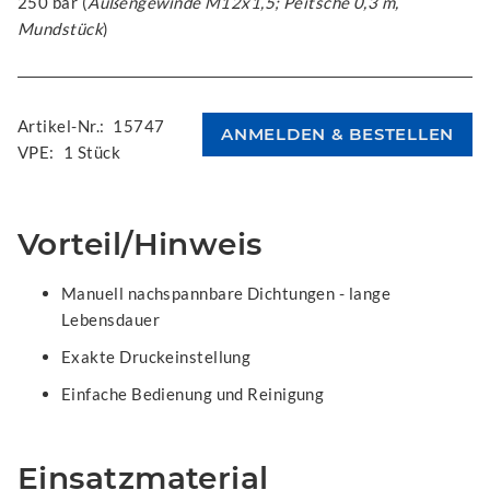
250 bar (
Außengewinde M12x1,5; Peitsche 0,3 m,
Mundstück
)
Artikel-Nr.:
15747
VPE:
1 Stück
Vorteil/Hinweis
Manuell nachspannbare Dichtungen - lange
Lebensdauer
Exakte Druckeinstellung
Einfache Bedienung und Reinigung
Einsatzmaterial