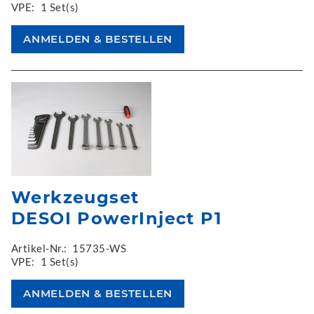
VPE:
1 Set(s)
Werkzeugset
DESOI PowerInject P1
Artikel-Nr.:
15735-WS
VPE:
1 Set(s)