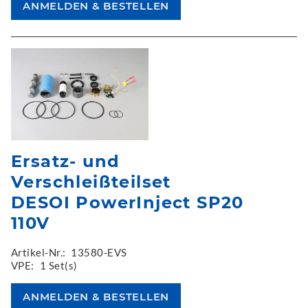
Ersatz- und
Verschleißteilset
DESOI PowerInject SP20
110V
Artikel-Nr.:
13580-EVS
VPE:
1 Set(s)