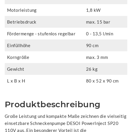
Motorleistung
1,8 kW
Betriebsdruck
max. 15 bar
Fördermenge - stufenlos regelbar
0 - 13,5 l/min
Einfüllhöhe
90 cm
Korngröße
max. 3 mm
Gewicht
26 kg
L x B x H
80 x 52 x 90 cm
Produktbeschreibung
Große Leistung und kompakte Maße zeichnen die vielseitig
einsetzbare Schneckenpumpe DESOI PowerInject SP20
110V aus. Ein besonderer Vorteil ist die