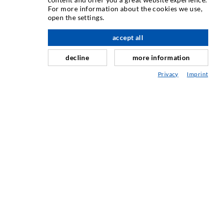
For more information about the cookies we use,
Rissinjektion
open the settings.
Horizontalabdichtung
accept all
nach oben
Schleier- & Flächeninjektion
decline
more information
Fugensanierung
Privacy
Imprint
Berg- & Tunnelbau
Ankersysteme
Mix
Injektions- und Mischgeräte
INDUSTRIETECHNIK
Auftragsarbeiten
Entwicklung/Konstruktion
Fertigung