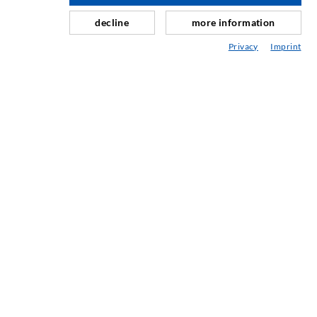
Schleier- & Flächeninjektion
decline
more information
Fugensanierung
Privacy
Imprint
Berg- & Tunnelbau
Ankersysteme
Mix
Injektions- und Mischgeräte
INDUSTRIETECHNIK
Auftragsarbeiten
Entwicklung/Konstruktion
Fertigung
Produkte
Reparaturen