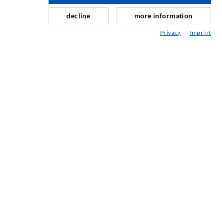
Schleier- & Flächeninjektion
decline
more information
Fugensanierung
Privacy
Imprint
Berg- & Tunnelbau
Ankersysteme
Mix
Injektions- und Mischgeräte
INDUSTRIETECHNIK
Auftragsarbeiten
Entwicklung/Konstruktion
Fertigung
Produkte
Reparaturen