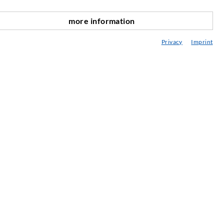
SERVICE
more information
nach oben
ediathek
Privacy
Imprint
eratung / Planung / Ausführung
ebraucht- & Mietmaschinen
achseminare
njektions-ABC
ewsletter