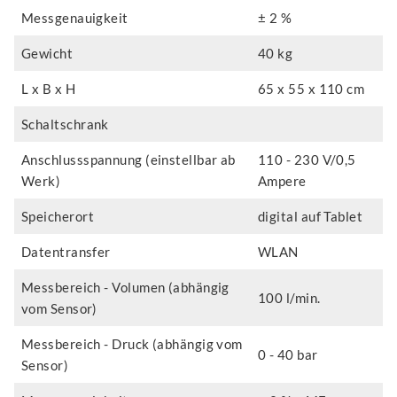
Messgenauigkeit
± 2 %
Gewicht
40 kg
L x B x H
65 x 55 x 110 cm
Schaltschrank
Anschlussspannung (einstellbar ab
110 - 230 V/0,5
Werk)
Ampere
Speicherort
digital auf Tablet
Datentransfer
WLAN
Messbereich - Volumen (abhängig
100 l/min.
vom Sensor)
Messbereich - Druck (abhängig vom
0 - 40 bar
Sensor)