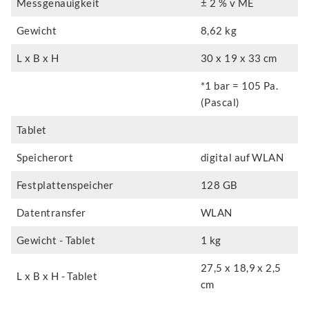
Messgenauigkeit
± 2 % v ME
Gewicht
8,62 kg
L x B x H
30 x 19 x 33 cm
*1 bar = 105 Pa.
(Pascal)
Tablet
Speicherort
digital auf WLAN
Festplattenspeicher
128 GB
Datentransfer
WLAN
Gewicht - Tablet
1 kg
27,5 x 18,9 x 2,5
L x B x H - Tablet
cm