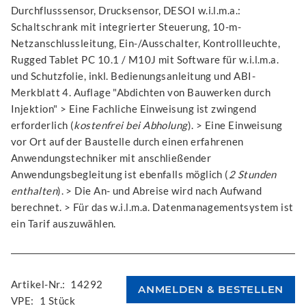
Durchflusssensor, Drucksensor, DESOI w.i.l.m.a.:
Schaltschrank mit integrierter Steuerung, 10-m-
Netzanschlussleitung, Ein-/Ausschalter, Kontrollleuchte,
Rugged Tablet PC 10.1 / M10J mit Software für w.i.l.m.a.
und Schutzfolie, inkl. Bedienungsanleitung und ABI-
Merkblatt 4. Auflage "Abdichten von Bauwerken durch
Injektion" > Eine Fachliche Einweisung ist zwingend
erforderlich (
kostenfrei bei Abholung
). > Eine Einweisung
vor Ort auf der Baustelle durch einen erfahrenen
Anwendungstechniker mit anschließender
Anwendungsbegleitung ist ebenfalls möglich (
2 Stunden
enthalten
). > Die An- und Abreise wird nach Aufwand
berechnet. > Für das w.i.l.m.a. Datenmanagementsystem ist
ein Tarif auszuwählen.
Artikel-Nr.:
14292
VPE:
1 Stück