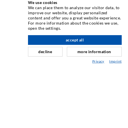
We use cookies
We can place them to analyze our visitor data, to
INJEKTIONSTECHNIK
improve our website, display personalized
content and offer you a great website experience.
For more information about the cookies we use,
Rissinjektion
open the settings.
Horizontalabdichtung
accept all
nach oben
Schleier- & Flächeninjektion
decline
more information
Fugensanierung
Privacy
Imprint
Berg- & Tunnelbau
Ankersysteme
Mix
Injektions- und Mischgeräte
INDUSTRIETECHNIK
Auftragsarbeiten