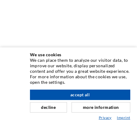
We use cookies
We can place them to analyze our visitor data, to
INJEKTIONSTECHNIK
improve our website, display personalized
content and offer you a great website experience.
For more information about the cookies we use,
Rissinjektion
open the settings.
Horizontalabdichtung
accept all
nach oben
Schleier- & Flächeninjektion
decline
more information
Fugensanierung
Privacy
Imprint
Berg- & Tunnelbau
Ankersysteme