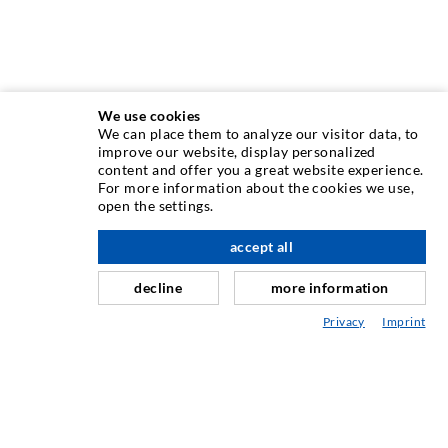
We use cookies
We can place them to analyze our visitor data, to
INJEKTIONSTECHNIK
improve our website, display personalized
content and offer you a great website experience.
For more information about the cookies we use,
Rissinjektion
open the settings.
Horizontalabdichtung
accept all
nach oben
Schleier- & Flächeninjektion
decline
more information
Fugensanierung
Privacy
Imprint
Berg- & Tunnelbau
Ankersysteme
Mix
Injektions- und Mischgeräte