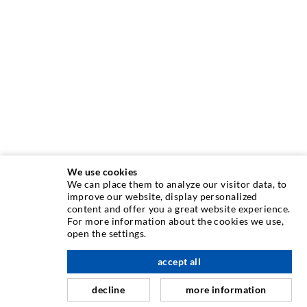
We use cookies
We can place them to analyze our visitor data, to
INJEKTIONSTECHNIK
improve our website, display personalized
content and offer you a great website experience.
For more information about the cookies we use,
Rissinjektion
open the settings.
Horizontalabdichtung
accept all
nach oben
Schleier- & Flächeninjektion
decline
more information
Fugensanierung