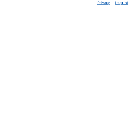
Privacy
Imprint
Berg- & Tunnelbau
Ankersysteme
Mix
Injektions- und Mischgeräte
INDUSTRIETECHNIK
Auftragsarbeiten
Entwicklung/Konstruktion
Fertigung
Produkte
Reparaturen
SERVICE
Mediathek