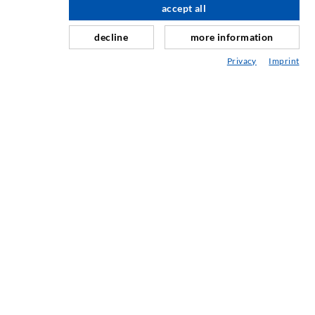
accept all
nach oben
Schleier- & Flächeninjektion
decline
more information
Fugensanierung
Privacy
Imprint
Berg- & Tunnelbau
Ankersysteme
Mix
Injektions- und Mischgeräte
INDUSTRIETECHNIK
Auftragsarbeiten
Entwicklung/Konstruktion
Fertigung
Produkte
Reparaturen