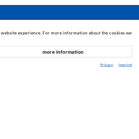
SERVICE
at website experience. For more information about the cookies we
ediathek
more information
nach oben
eratung / Planung / Ausführung
Privacy
Imprint
ebraucht- & Mietmaschinen
achseminare
njektions-ABC
ewsletter