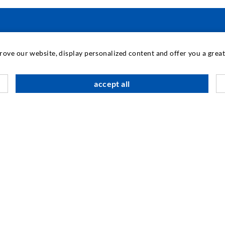
INDUSTRIETECHNIK
prove our website, display personalized content and offer you a gre
Auftragsarbeiten
M
accept all
Entwicklung/Konstruktion
B
Fertigung
G
Produkte
F
Reparaturen
I
N
SOCIAL MEDIA