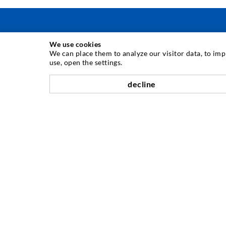
We use cookies
INJEKTIONSTECHNIK
We can place them to analyze our visitor data, to im
use, open the settings.
Rissinjektion
decline
Horizontalabdichtung
Schleier- & Flächeninjektion
Fugensanierung
Berg- & Tunnelbau
Ankersysteme
Mix
Injektions- und Mischgeräte
UNTERNEHMEN