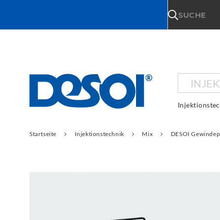
\n
SUCHE
INJE
Injektionste
Startseite
Injektionstechnik
Mix
DESOI Gewindep