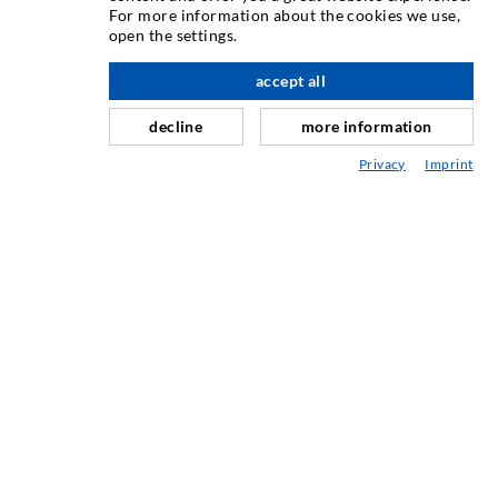
For more information about the cookies we use,
Rissinjektion
open the settings.
Horizontalabdichtung
accept all
nach oben
Schleier- & Flächeninjektion
decline
more information
Fugensanierung
Privacy
Imprint
Berg- & Tunnelbau
Ankersysteme
Mix
Injektions- und Mischgeräte
INDUSTRIETECHNIK
Auftragsarbeiten
Entwicklung/Konstruktion
Fertigung