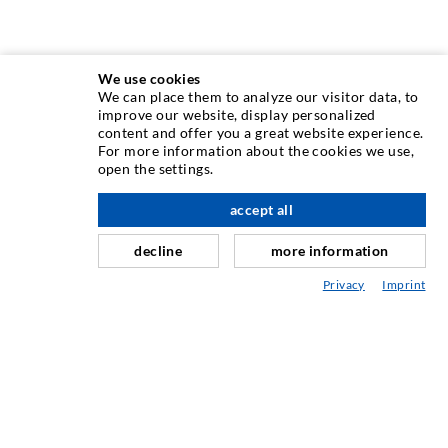
We use cookies
We can place them to analyze our visitor data, to
improve our website, display personalized
content and offer you a great website experience.
INJEKTIONSTECHNIK
For more information about the cookies we use,
open the settings.
Rissinjektion
accept all
nach oben
Horizontalabdichtung
Schleier- & Flächeninjektion
decline
more information
Fugensanierung
Privacy
Imprint
Berg- & Tunnelbau
Ankersysteme
Mix
Injektions- und Mischgeräte