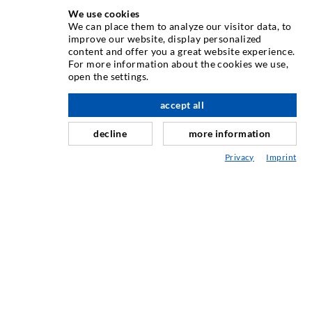
We use cookies
We can place them to analyze our visitor data, to
improve our website, display personalized
content and offer you a great website experience.
INJEKTIONSTECHNIK
For more information about the cookies we use,
open the settings.
Rissinjektion
accept all
nach oben
Horizontalabdichtung
Schleier- & Flächeninjektion
decline
more information
Fugensanierung
Privacy
Imprint
Berg- & Tunnelbau
Ankersysteme
Mix
Injektions- und Mischgeräte
INDUSTRIETECHNIK