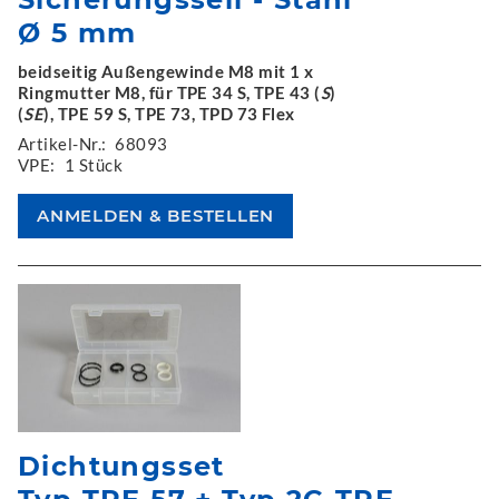
Ø 5 mm
beidseitig Außengewinde M8 mit 1 x
Ringmutter M8, für TPE 34 S, TPE 43 (
S
)
(
SE
), TPE 59 S, TPE 73, TPD 73 Flex
Artikel-Nr.:
68093
VPE:
1 Stück
Dichtungsset