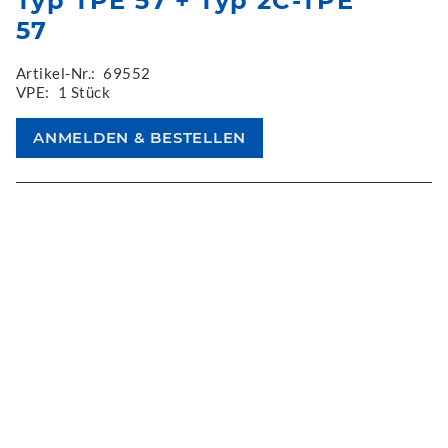
Typ TPE 57 + Typ 2C-TPE
57
Artikel-Nr.:
69552
VPE:
1 Stück