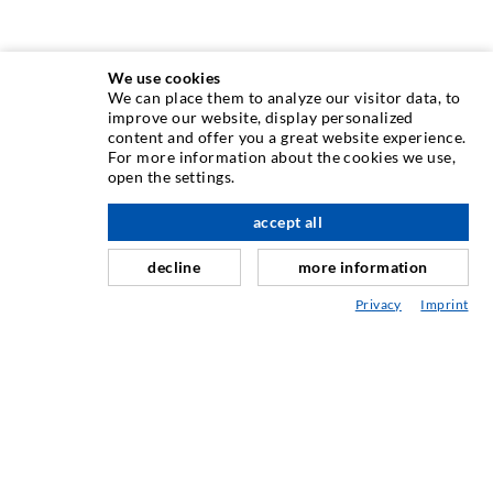
We use cookies
We can place them to analyze our visitor data, to
INJEKTIONSTECHNIK
improve our website, display personalized
content and offer you a great website experience.
For more information about the cookies we use,
Rissinjektion
open the settings.
Horizontalabdichtung
accept all
nach oben
Schleier- & Flächeninjektion
decline
more information
Fugensanierung
Privacy
Imprint
Berg- & Tunnelbau
Ankersysteme
Mix
Injektions- und Mischgeräte
INDUSTRIETECHNIK