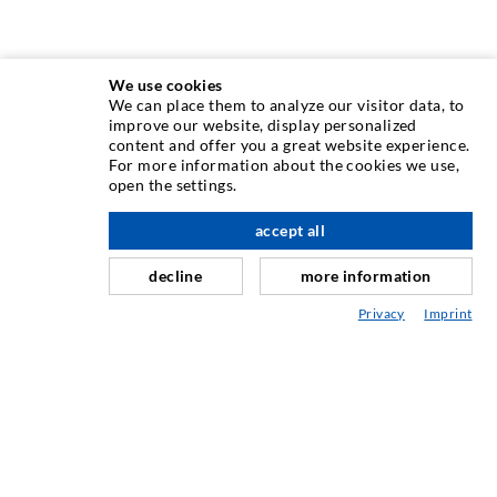
We use cookies
We can place them to analyze our visitor data, to
improve our website, display personalized
content and offer you a great website experience.
INJEKTIONSTECHNIK
For more information about the cookies we use,
open the settings.
Rissinjektion
accept all
nach oben
Horizontalabdichtung
Schleier- & Flächeninjektion
decline
more information
Fugensanierung
Privacy
Imprint
Berg- & Tunnelbau
Ankersysteme
Mix
Injektions- und Mischgeräte