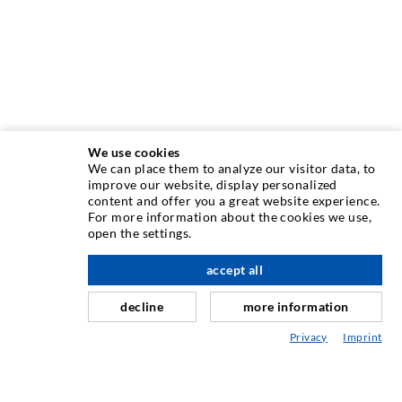
We use cookies
We can place them to analyze our visitor data, to
improve our website, display personalized
content and offer you a great website experience.
INJEKTIONSTECHNIK
For more information about the cookies we use,
open the settings.
Rissinjektion
accept all
nach oben
Horizontalabdichtung
Schleier- & Flächeninjektion
decline
more information
Fugensanierung
Privacy
Imprint
Berg- & Tunnelbau
Ankersysteme