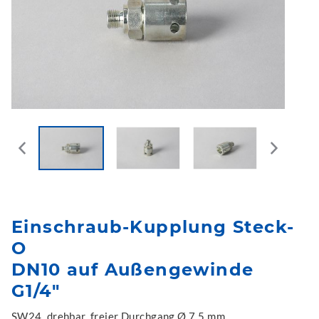
Einschraub-Kupplung Steck-
O
DN10 auf Außengewinde
G1/4"
SW24, drehbar, freier Durchgang Ø 7,5 mm