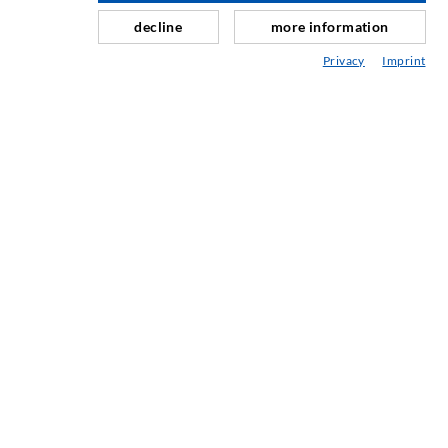
Schleier- & Flächeninjektion
decline
more information
Fugensanierung
Privacy
Imprint
Berg- & Tunnelbau
Ankersysteme
Mix
Injektions- und Mischgeräte
INDUSTRIETECHNIK
Auftragsarbeiten
Entwicklung/Konstruktion
Fertigung
Produkte
Reparaturen