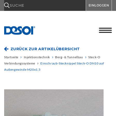
\n
SUCHE
EINLOGGEN
ZURÜCK ZUR ARTIKELÜBERSICHT
Startseite
Injektionstechnik
Berg- & Tunnelbau
Steck-O
Verbindungssysteme
Einschraub-Stecknippel Steck-O DN10 auf
Außengewinde M20x1,5