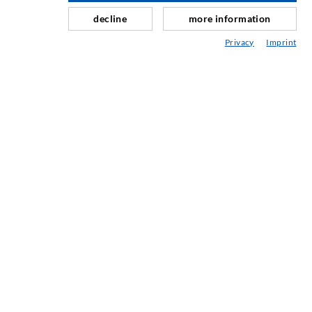
Schleier- & Flächeninjektion
decline
more information
Fugensanierung
Privacy
Imprint
Berg- & Tunnelbau
Ankersysteme
Mix
Injektions- und Mischgeräte
INDUSTRIETECHNIK
Auftragsarbeiten
Entwicklung/Konstruktion
Fertigung
Produkte
Reparaturen