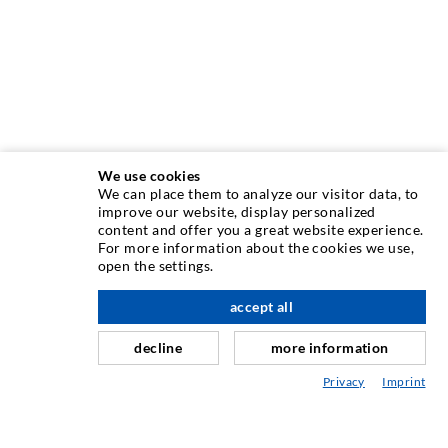
We use cookies
We can place them to analyze our visitor data, to
INJEKTIONSTECHNIK
improve our website, display personalized
content and offer you a great website experience.
For more information about the cookies we use,
Rissinjektion
open the settings.
Horizontalabdichtung
accept all
nach oben
Schleier- & Flächeninjektion
decline
more information
Fugensanierung
Privacy
Imprint
Berg- & Tunnelbau
Ankersysteme