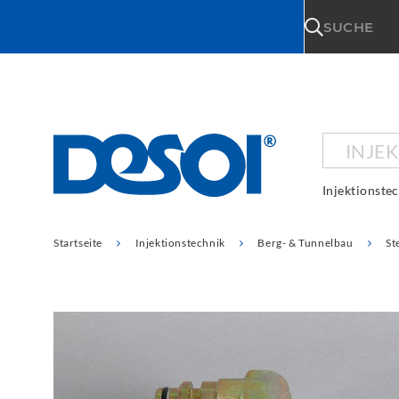
\n
SUCHE
INJE
Injektionste
Startseite
Injektionstechnik
Berg- & Tunnelbau
St