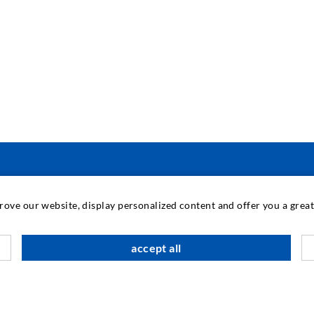
INDUSTRIETECHNIK
prove our website, display personalized content and offer you a gre
Auftragsarbeiten
M
accept all
Entwicklung/Konstruktion
B
Fertigung
G
Produkte
F