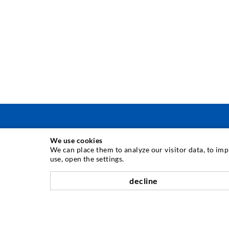
We use cookies
INJEKTIONSTECHNIK
We can place them to analyze our visitor data, to im
use, open the settings.
Rissinjektion
decline
Horizontalabdichtung
Schleier- & Flächeninjektion
Fugensanierung